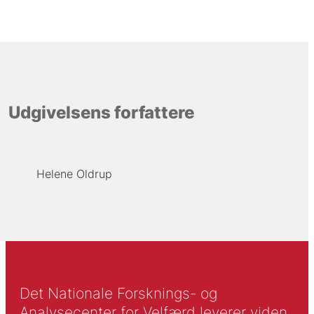
Udgivelsens forfattere
Helene Oldrup
Det Nationale Forsknings- og
Analysecenter for Velfærd leverer viden,