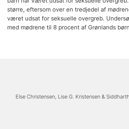
barn har været udsat for seksuelle overgreb.
større, eftersom over en tredjedel af mødren
været udsat for seksuelle overgreb. Undersø
med mødrene til 8 procent af Grønlands børn
Else Christensen
Lise G. Kristensen
Siddhart