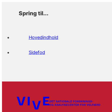
Spring til...
Hovedindhold
Sidefod