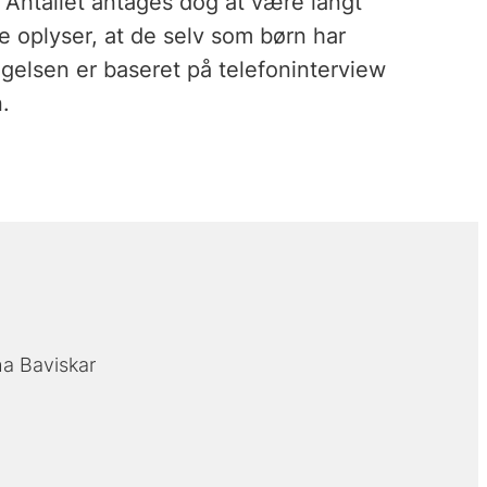
 Antallet antages dog at være langt
e oplyser, at de selv som børn har
gelsen er baseret på telefoninterview
.
ha Baviskar