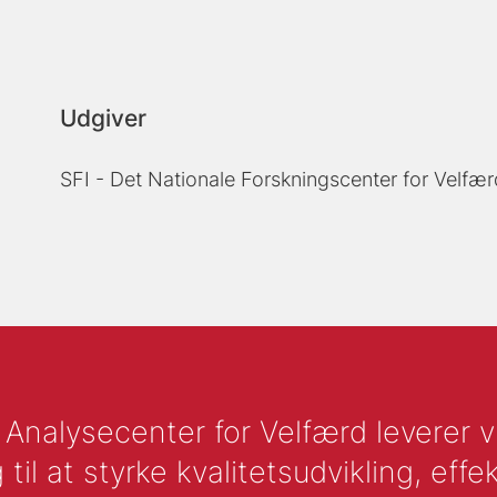
Udgiver
SFI - Det Nationale Forskningscenter for Velfær
nalysecenter for Velfærd leverer vid
l at styrke kvalitetsudvikling, effek