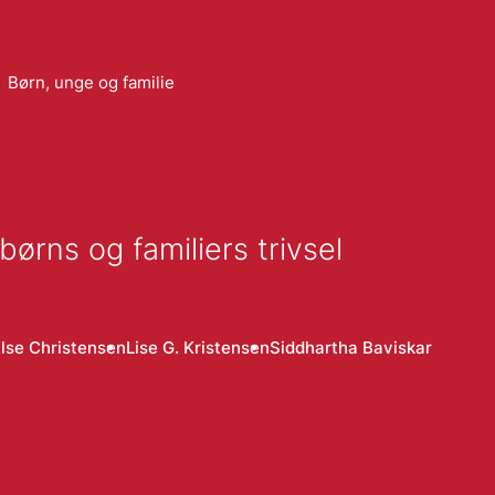
Børn, unge og familie
ørns og familiers trivsel
lse Christensen
Lise G. Kristensen
Siddhartha Baviskar