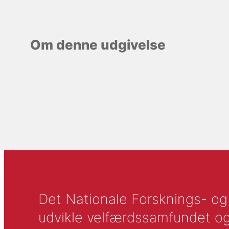
Om denne udgivelse
Det Nationale Forsknings- og A
udvikle velfærdssamfundet og ti