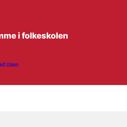
me i folkeskolen
eif Olsen