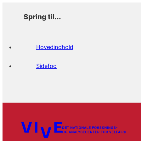
Spring til...
Hovedindhold
Sidefod