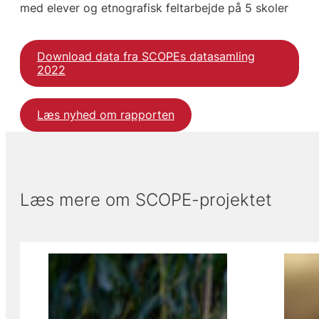
med elever og etnografisk feltarbejde på 5 skoler
Download data fra SCOPEs datasamling
2022
Læs nyhed om rapporten
Læs mere om SCOPE-projektet
Viser slide 1 af 3