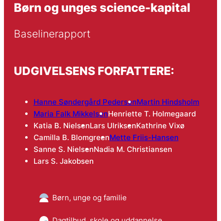
Børn og unges science-kapital
Baselinerapport
UDGIVELSENS FORFATTERE:
Hanne Søndergård Pedersen
Martin Hindsholm
Maria Falk Mikkelsen
Henriette T. Holmegaard
Katia B. Nielsen
Lars Ulriksen
Kathrine Vixø
Camilla B. Blomgreen
Mette Friis-Hansen
Sanne S. Nielsen
Nadia M. Christiansen
Lars S. Jakobsen
Børn, unge og familie
Dagtilbud, skole og uddannelse