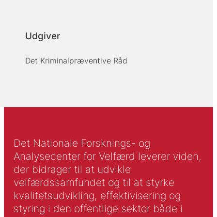
Udgiver
Det Kriminalpræventive Råd
Det Nationale Forsknings- og
Analysecenter for Velfærd leverer viden,
der bidrager til at udvikle
velfærdssamfundet og til at styrke
kvalitetsudvikling, effektivisering og
styring i den offentlige sektor både i