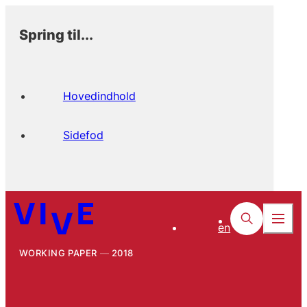
Spring til...
Hovedindhold
Sidefod
en
WORKING PAPER
2018