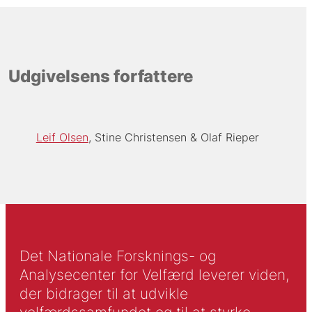
Udgivelsens forfattere
Leif Olsen
Stine Christensen
Olaf Rieper
Det Nationale Forsknings- og
Analysecenter for Velfærd leverer viden,
der bidrager til at udvikle