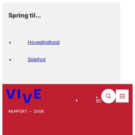
Spring til...
Hovedindhold
Sidefod
en
RAPPORT
2008