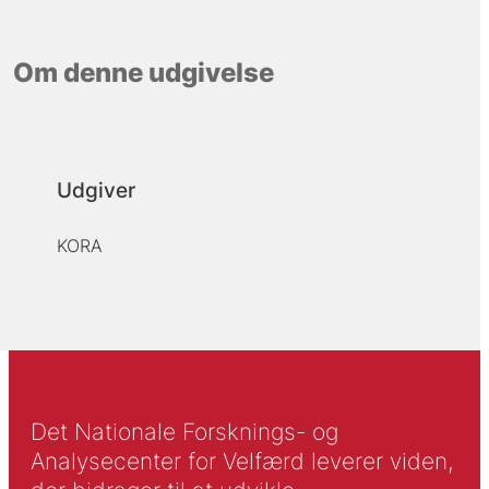
Om denne udgivelse
Udgiver
KORA
Det Nationale Forsknings- og
Analysecenter for Velfærd leverer viden,