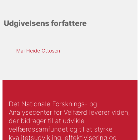
Udgivelsens forfattere
Mai Heide Ottosen
Det Nationale Forsknings- og
Analysecenter for Velfærd leverer viden,
der bidrager til at udvikle
velfærdssamfundet og til at styrke
kvalitetsudvikling, effektivisering og