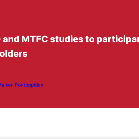
nd MTFC studies to participant
olders
Maiken Pontoppidan