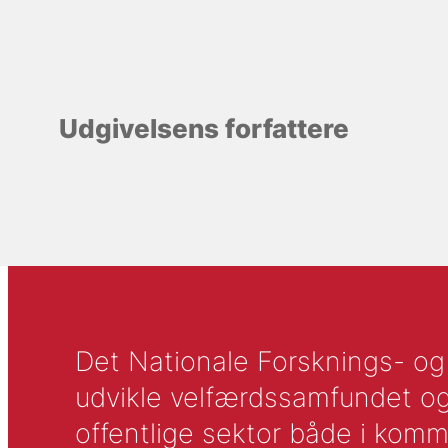
Udgivelsens forfattere
Det Nationale Forsknings- og A
udvikle velfærdssamfundet og ti
offentlige sektor både i komm