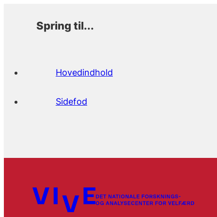
Spring til...
Hovedindhold
Sidefod