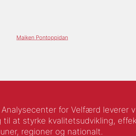
Maiken Pontoppidan
nalysecenter for Velfærd leverer vid
l at styrke kvalitetsudvikling, effek
uner, regioner og nationalt.