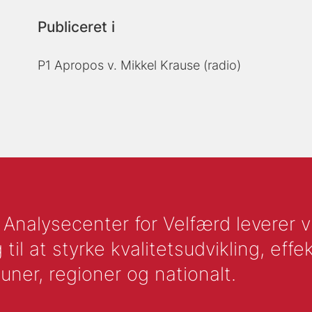
Publiceret i
P1 Apropos v. Mikkel Krause (radio)
nalysecenter for Velfærd leverer vid
l at styrke kvalitetsudvikling, effek
uner, regioner og nationalt.