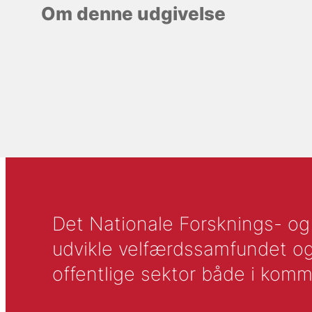
Om denne udgivelse
Det Nationale Forsknings- og A
udvikle velfærdssamfundet og ti
offentlige sektor både i komm