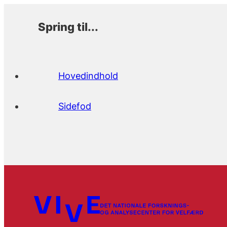
Spring til...
Hovedindhold
Sidefod