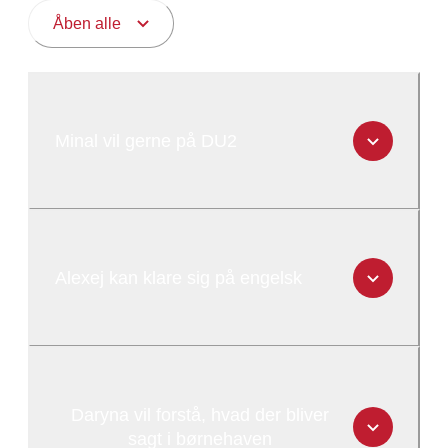
Åben alle
Minal vil gerne på DU2
Alexej kan klare sig på engelsk
Daryna vil forstå, hvad der bliver
sagt i børnehaven