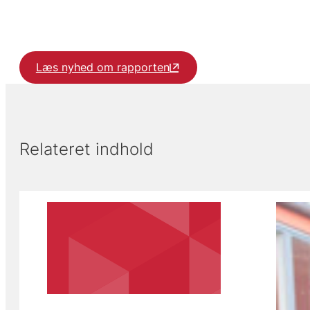
Læs nyhed om rapporten
Relateret indhold
Viser slide 1 af 5