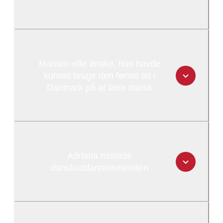
Mariam ville ønske, hun havde
kunnet bruge den første tid i
Danmark på at lære dansk
Adriana mistede
danskuddannelsesretten