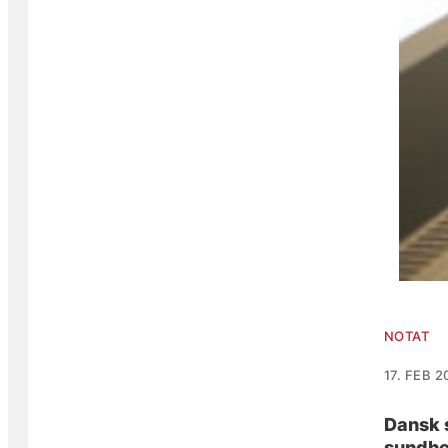
NOTAT
17. FEB 2
Dansk 
sundhe