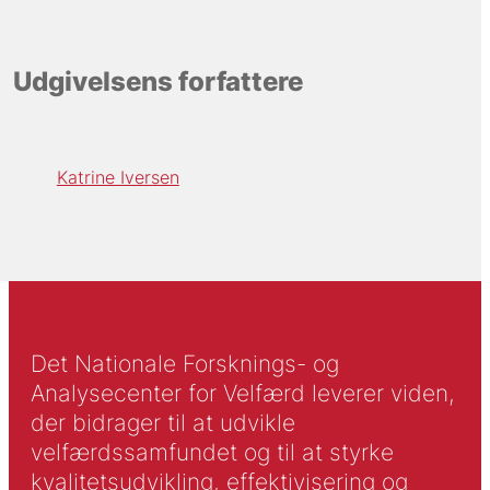
Udgivelsens forfattere
Katrine Iversen
Det Nationale Forsknings- og
Analysecenter for Velfærd leverer viden,
der bidrager til at udvikle
velfærdssamfundet og til at styrke
kvalitetsudvikling, effektivisering og