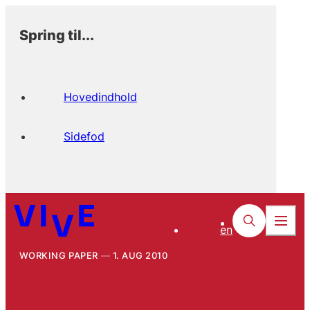
Spring til...
Hovedindhold
Sidefod
en
WORKING PAPER
1. AUG 2010