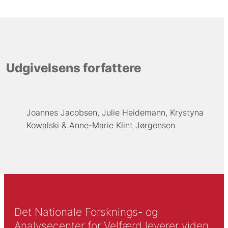
Udgivelsens forfattere
Joannes Jacobsen
Julie Heidemann
Krystyna
Kowalski
Anne-Marie Klint Jørgensen
Det Nationale Forsknings- og
Analysecenter for Velfærd leverer viden,