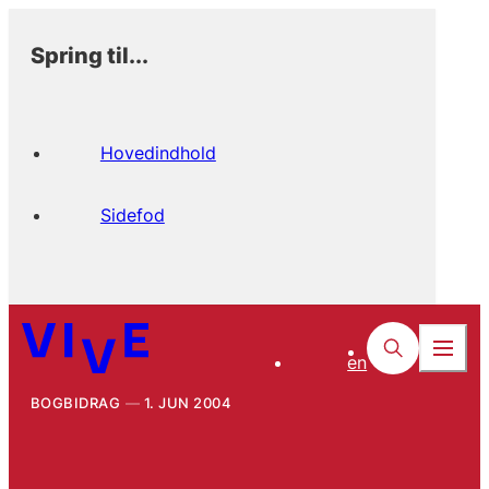
Spring til...
Hovedindhold
Sidefod
en
BOGBIDRAG
1. JUN 2004