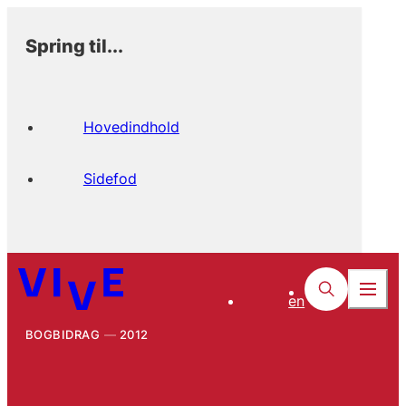
Spring til...
Hovedindhold
Sidefod
en
BOGBIDRAG
2012