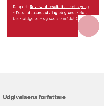
Rapport:
Review af resultatbaseret styring
- Resultatbaseret styring på grundskole-,
beskæftigelses- og socialområdet
(2016).
Udgivelsens forfattere