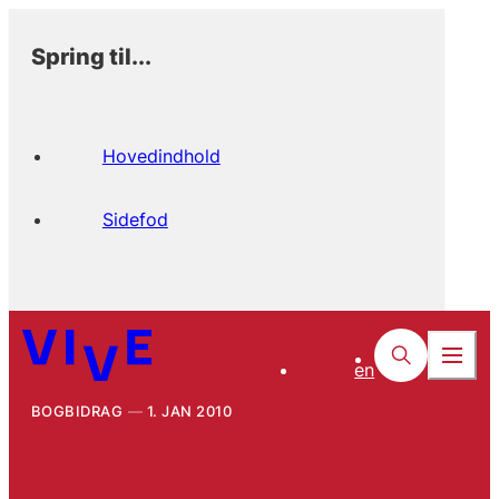
Spring til...
Hovedindhold
Sidefod
en
BOGBIDRAG
1. JAN 2010