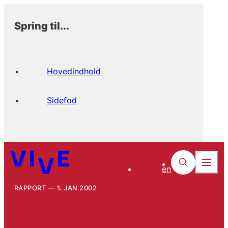
Spring til...
Hovedindhold
Sidefod
en
RAPPORT
1. JAN 2002