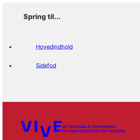
Spring til...
Hovedindhold
Sidefod