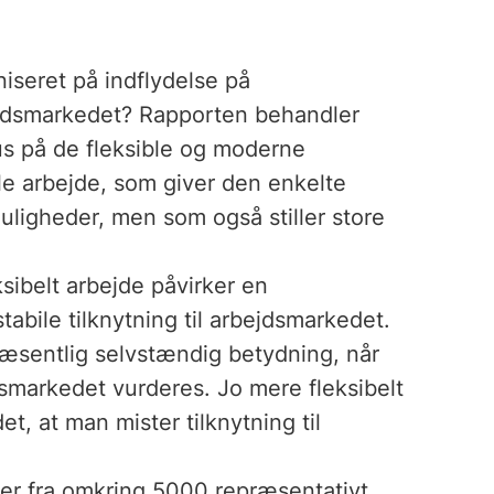
iseret på indflydelse på
ejdsmarkedet? Rapporten behandler
us på de fleksible og moderne
le arbejde, som giver den enkelte
uligheder, men som også stiller store
sibelt arbejde påvirker en
tabile tilknytning til arbejdsmarkedet.
væsentlig selvstændig betydning, når
dsmarkedet vurderes. Jo mere fleksibelt
t, at man mister tilknytning til
r fra omkring 5000 repræsentativt