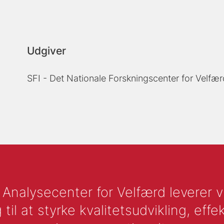
Udgiver
SFI - Det Nationale Forskningscenter for Velfær
nalysecenter for Velfærd leverer vid
l at styrke kvalitetsudvikling, effek