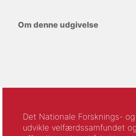
Om denne udgivelse
Det Nationale Forsknings- og A
udvikle velfærdssamfundet og ti