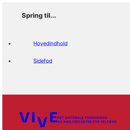
Spring til...
Hovedindhold
Sidefod