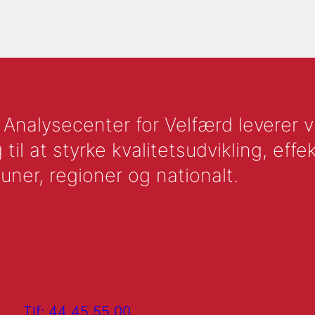
nalysecenter for Velfærd leverer vid
l at styrke kvalitetsudvikling, effek
uner, regioner og nationalt.
Tlf: 44 45 55 00