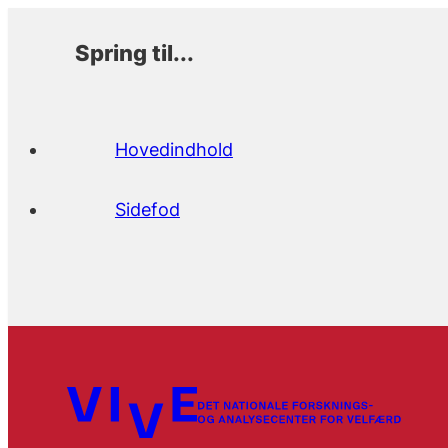
Spring til...
Hovedindhold
Sidefod