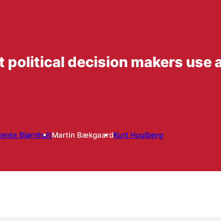
ct political decision makers use
?
ente Bjørnholt
Martin Bækgaard
Kurt Houlberg