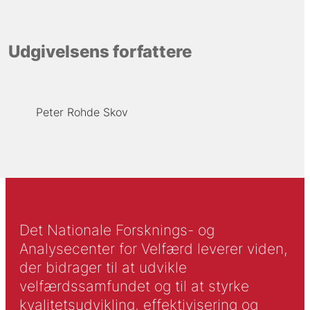
Udgivelsens forfattere
Peter Rohde Skov
Det Nationale Forsknings- og
Analysecenter for Velfærd leverer viden,
der bidrager til at udvikle
velfærdssamfundet og til at styrke
kvalitetsudvikling, effektivisering og