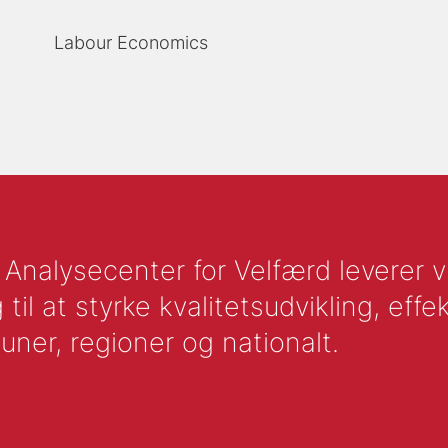
Labour Economics
nalysecenter for Velfærd leverer vid
l at styrke kvalitetsudvikling, effek
uner, regioner og nationalt.