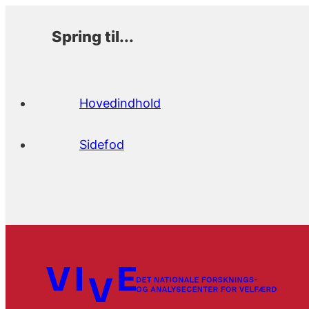
Spring til...
Hovedindhold
Sidefod