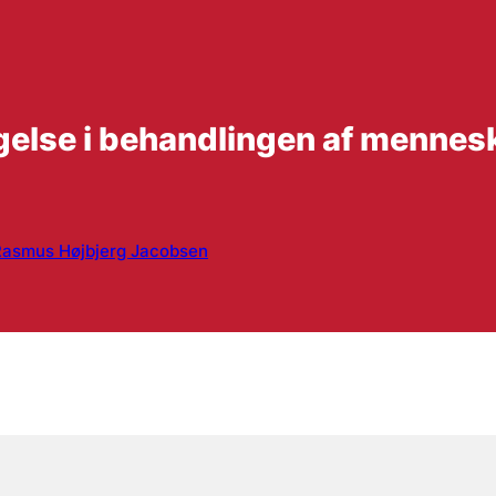
agelse i behandlingen af menne
Rasmus Højbjerg Jacobsen