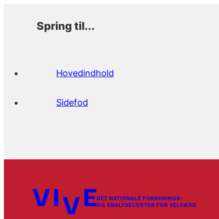
Spring til...
Hovedindhold
Sidefod