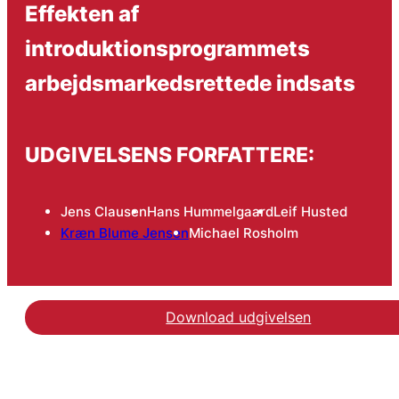
Effekten af
introduktionsprogrammets
arbejdsmarkedsrettede indsats
UDGIVELSENS FORFATTERE:
Jens Clausen
Hans Hummelgaard
Leif Husted
Kræn Blume Jensen
Michael Rosholm
Download udgivelsen