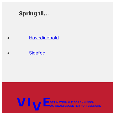
Spring til...
Hovedindhold
Sidefod