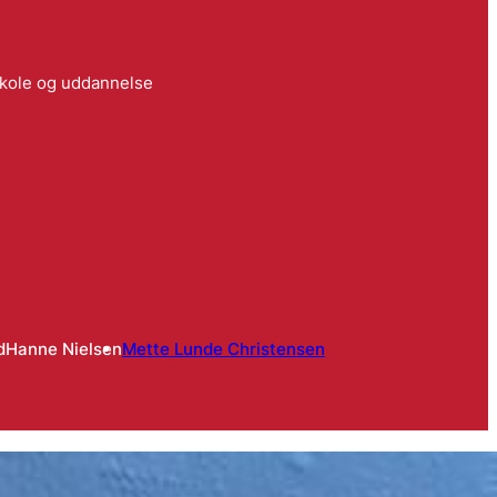
skole og uddannelse
d
Hanne Nielsen
Mette Lunde Christensen