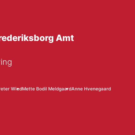
 Frederiksborg Amt
ing
Peter Wied
Mette Bodil Meldgaard
Anne Hvenegaard