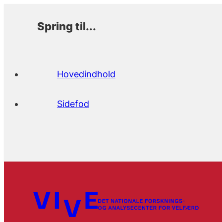
Spring til...
Hovedindhold
Sidefod