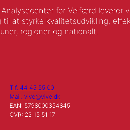
nalysecenter for Velfærd leverer vid
l at styrke kvalitetsudvikling, effek
uner, regioner og nationalt.
Tlf: 44 45 55 00
Mail: vive@vive.dk
EAN: 5798000354845
CVR: 23 15 51 17