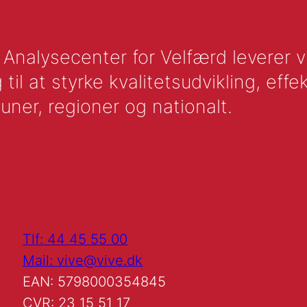
nalysecenter for Velfærd leverer vid
l at styrke kvalitetsudvikling, effek
uner, regioner og nationalt.
Tlf: 44 45 55 00
Mail: vive@vive.dk
EAN: 5798000354845
CVR: 23 15 51 17