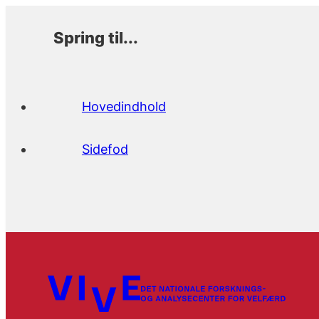
Spring til...
Hovedindhold
Sidefod