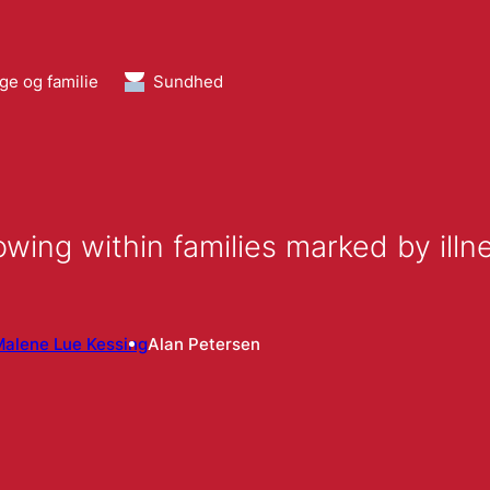
ge og familie
Sundhed
wing within families marked by illn
alene Lue Kessing
Alan Petersen