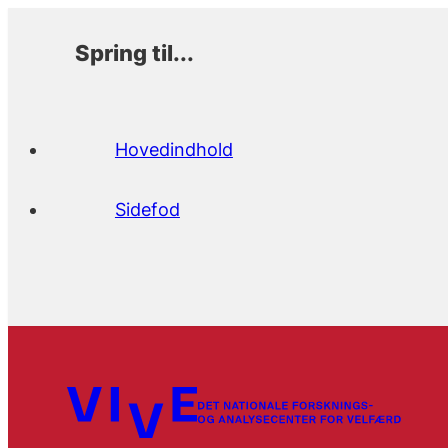
Spring til...
Hovedindhold
Sidefod