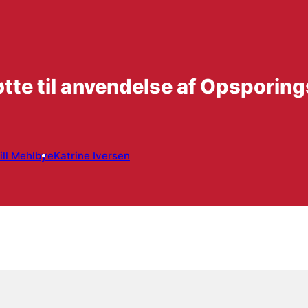
tte til anvendelse af Opsporin
ill Mehlbye
Katrine Iversen