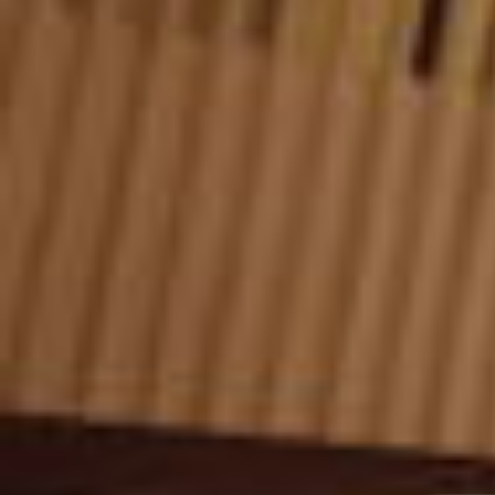
er foretaget i perioden 2012 til 2018.
OPP-modellen i Vejle indebærer, at et privat OPP-
konsortium har det samlede ansvar for at
finansiere, projektere, anlægge, drive og
vedligeholde byggeriet i 25 år. Det er således den
private part, der anlægger byggeriet, og som også
efterfølgende har ansvar for at vedligeholde det,
holde det rent, drive kantine m.m. Det offentlige
lejer sig ind i bygningen og har udelukkende ansvar
for den kliniske drift. Efter 25 år overtager det
offentlige byggeriet og betaler en overtagelsespris,
der tager højde for bygningens stand og værdi på
det pågældende tidspunkt (januar 2042).
Evalueringen sammenligner de to sygehusbyggerier
i forhold til kvalitet, innovation og økonomi. Det er
den første systematiske analyse af, om OPP-