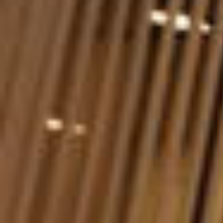
Baggrund
Region Syddanmark vedtog i 2007 at opføre
psykiatriske afdelinger i henholdsvis Vejle og
Aabenraa. Byggeriet i Aabenraa blev udført som et
traditionelt offentligt udbud, mens den psykiatriske
afdeling i Vejle er det første psykiatrisygehus i
Danmark, der er blevet udbudt og gennemført som
et offentlig-privat partnerskab, også kaldet et
OPP-byggeri. Byggeriet i Aabenraa stod færdigt i
slutningen af 2015, mens byggeriet i Vejle var
færdigt i begyndelsen af 2017. VIVEs undersøgelse