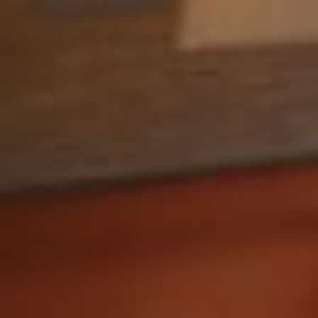
til udtryk ved de byggetekniske gennemgange
foretaget et år efter overdragelsen af byggerierne.
Også den æstetiske kvalitet vurderes højere i Vejle
sammenlignet med Aabenraa-byggeriet. OPP-
byggeriet i Vejle er præget af æstetisk smukke
løsninger, som bidrager til at skabe hjemlige og
varme rammer omkring behandlingen. Byggeriet i
Aabenraa er derimod præget af en institutionel
stemning og lavere æstetisk kvalitet både ind- og
udvendig. I den sammenhæng fremhæves det, at
økonomiske besparelser i anlægsfasen i Aabenraa
har forringet funktioner i sygehusbygningen både i
forhold til det æstetiske udtryk og bygningens
funktionalitet og indretning.
Der er også flere innovative løsninger i OPP-