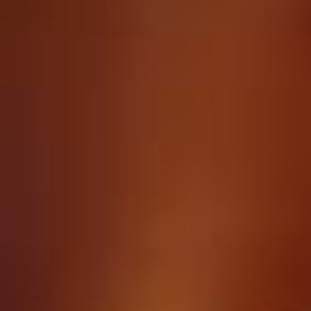
byggeriet frem for i det traditionelle anlægsprojekt.
Det mere begrænsede fokus på innovation i
anlægsfasen af Aabenraa-projektet var blandt
andet en konsekvens af, at det ikke var muligt at
overholde tidsplan og budget, og som følge heraf
blev fokus i højere grad at finde økonomiske og
tidsmæssige besparende løsninger.
En væsentlig forskel mellem de to byggerier er
desuden, at OPP-byggeriet i Vejle var færdigt til
tiden, mens byggeriet i Aabenraa var 9 måneder
forsinket. Forsinkelsen var en stor ulempe for både
medarbejderne, patienterne og regionen. For begge
sygehusbyggerier er det dog medarbejdernes og
ledernes oplevelse, at begge de nye byggerier
samlet set er af bedre kvalitet end de tidligere.