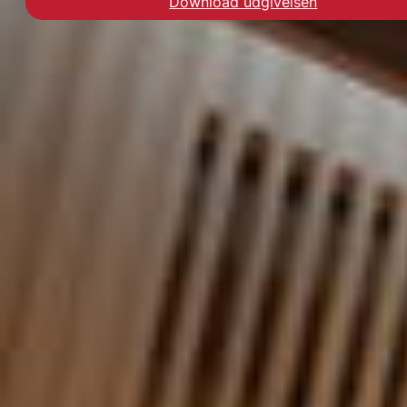
Download udgivelsen
Hent evalueringen Erfar
En psykiatrisk afdeling i Vejle opført i et
offentlig-privat partnerskab (OPP) er
dyrere, men samtidig af bedre kvalitet
end et sammenligneligt byggeri i
Aabenraa gennemført som et traditionelt
offentligt udbud. Det viser den første
danske sammenligning af
sygehusbyggerier gennemført som
henholdsvis et OPP og et traditionelt
anlægsprojekt.