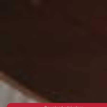
VIVEs undersøgelse peger på flere fordele ved
det private sygehusbyggeri i Vejle, men
understreger også, at det økonomisk ikke har
været en fordel. Foto: Region Syddanmark