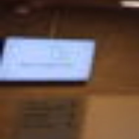
modellen klarer sig bedre eller dårligere end en
traditionel udbudsmodel for den samme type af
offentligt anlægsbyggeri. Undersøgelsen giver
derfor det hidtil mest dækkende svar på, om det
kan være en fordel at lade private parter opføre og
drive offentlige sygehuse.
Resultater
VIVEs undersøgelse peger på flere fordele ved det
private sygehusbyggeri i Vejle, men understreger
også, at det økonomisk ikke har været en fordel.
Evalueringen viser nemlig, at kvaliteten af
byggeriet i Vejle samlet set er højere end tilfældet
er for byggeriet i Aabenraa. Det kom blandt andet