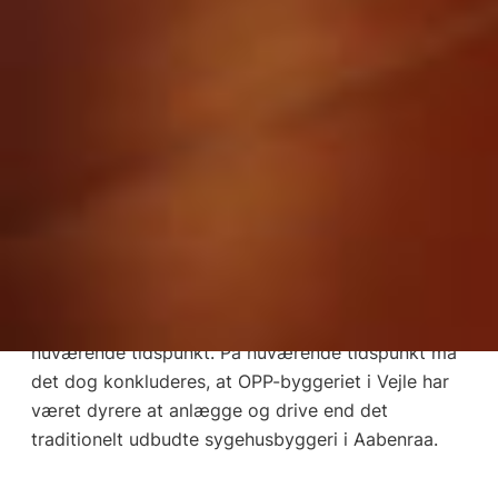
I forhold til økonomien fremgår det af
undersøgelsen, at OPP-byggeriet pr. kvadratmeter
har været dyrere at anlægge og drive end det
traditionelt udbudte sygehusbyggeri i Aabenraa.
Dertil kommer, at når kontrakten med OPP-
konsortiet udløber i 2041, skal regionen betale en
engangsydelse på op til 215 mio. kr. for at
overtage bygningen. Det svarer til en nutidsværdi
på 73 mio. kr. i 2017-priser. Engangsbetalingen
afhænger dog af byggeriets stand og værdi ved
kontraktudløb, så de to projekters endelige
totaløkonomi kan ikke opgøres endeligt på
nuværende tidspunkt. På nuværende tidspunkt må
det dog konkluderes, at OPP-byggeriet i Vejle har
været dyrere at anlægge og drive end det
traditionelt udbudte sygehusbyggeri i Aabenraa.