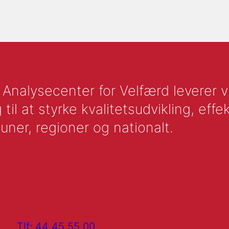
nalysecenter for Velfærd leverer vid
l at styrke kvalitetsudvikling, effek
uner, regioner og nationalt.
Tlf: 44 45 55 00