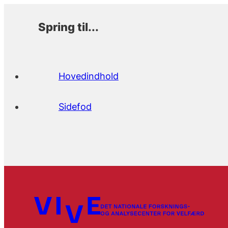
Spring til...
Hovedindhold
Sidefod