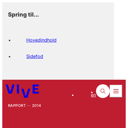
Spring til...
Hovedindhold
Sidefod
en
RAPPORT
2014