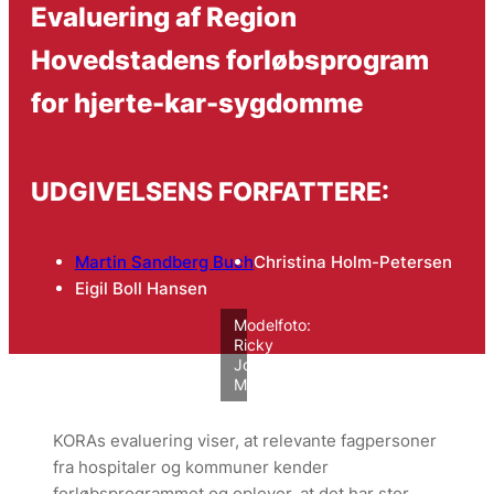
Evaluering af Region
Hovedstadens forløbsprogram
for hjerte-kar-sygdomme
UDGIVELSENS FORFATTERE:
Martin Sandberg Buch
Christina Holm-Petersen
Eigil Boll Hansen
Modelfoto:
Ricky
John
Molloy/VIVE
KORAs evaluering viser, at relevante fagpersoner
fra hospitaler og kommuner kender
forløbsprogrammet og oplever, at det har stor