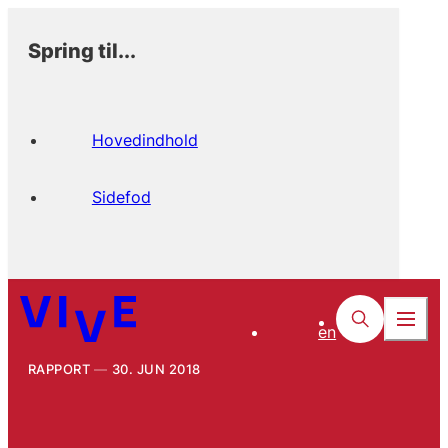
Spring til...
Hovedindhold
Sidefod
en
RAPPORT
30. JUN 2018