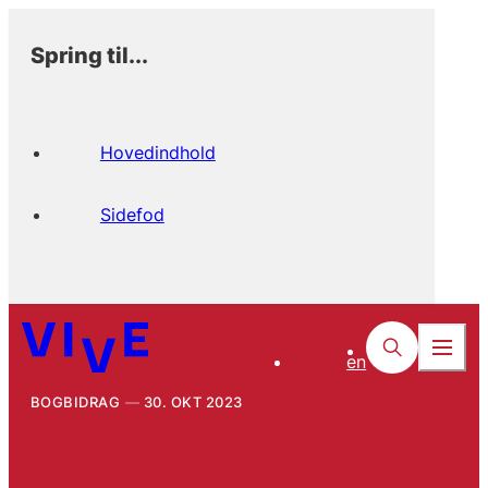
Spring til...
Hovedindhold
Sidefod
en
BOGBIDRAG
30. OKT 2023