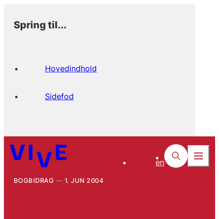
Spring til...
Hovedindhold
Sidefod
en
BOGBIDRAG
1. JUN 2004