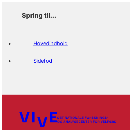
Spring til...
Hovedindhold
Sidefod