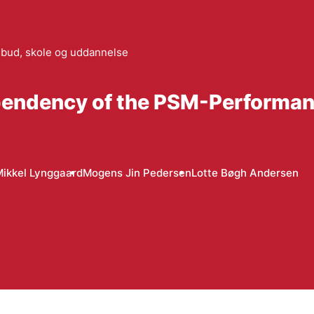
lbud, skole og uddannelse
pendency of the PSM-Performan
ikkel Lynggaard
Mogens Jin Pedersen
Lotte Bøgh Andersen