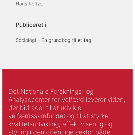
Hans Reitzel
Publiceret i
Sociologi - En grundbog til et fag
Det Nationale Forsknings- og
Analysecenter for Velfærd leverer viden,
der bidrager til at udvikle
velfærdssamfundet og til at styrke
kvalitetsudvikling, effektivisering og
styring i den offentlige sektor både i