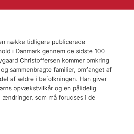
n række tidligere publicerede
rhold i Danmark gennem de sidste 100
Nygaard Christoffersen kommer omkring
r og sammenbragte familier, omfanget af
el af ældre i befolkningen. Han giver
børns opvækstvilkår og en pålidelig
e ændringer, som må forudses i de