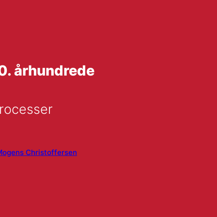
20. århundrede
processer
ogens Christoffersen