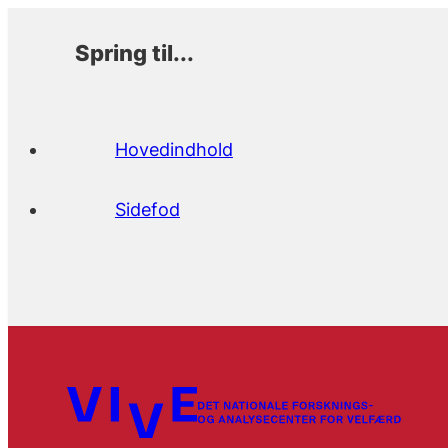
Spring til...
Hovedindhold
Sidefod