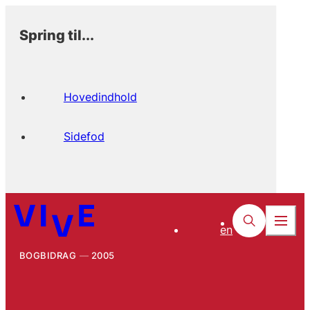
Spring til...
Hovedindhold
Sidefod
en
BOGBIDRAG
2005