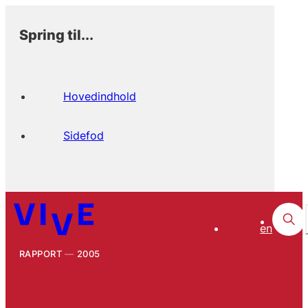
Spring til...
Hovedindhold
Sidefod
en
RAPPORT
2005