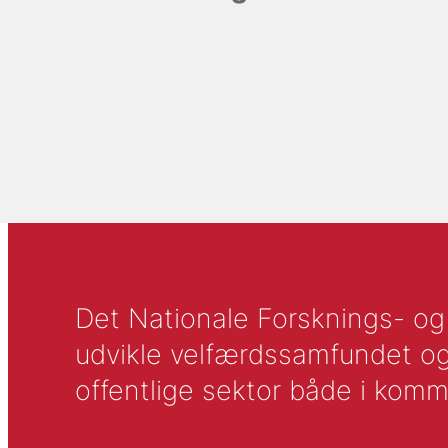
Det Nationale Forsknings- og A
udvikle velfærdssamfundet og ti
offentlige sektor både i komm