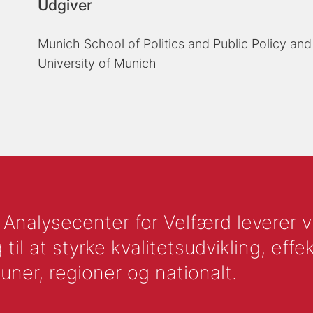
Udgiver
Munich School of Politics and Public Policy an
University of Munich
nalysecenter for Velfærd leverer vid
l at styrke kvalitetsudvikling, effek
uner, regioner og nationalt.