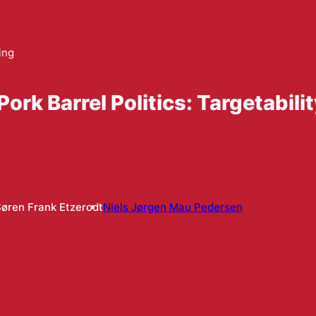
ing
rk Barrel Politics: Targetability
øren Frank Etzerodt
Niels Jørgen Mau Pedersen