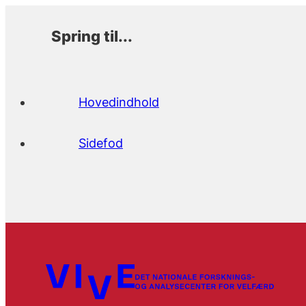
Spring til...
Hovedindhold
Sidefod