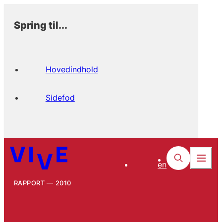
Spring til...
Hovedindhold
Sidefod
en
RAPPORT
2010