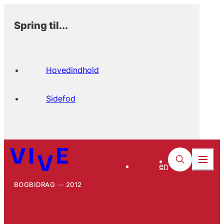
Spring til...
Hovedindhold
Sidefod
en
BOGBIDRAG
2012