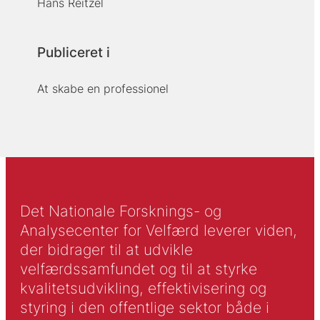
Hans Reitzel
Publiceret i
At skabe en professionel
Det Nationale Forsknings- og
Analysecenter for Velfærd leverer viden,
der bidrager til at udvikle
velfærdssamfundet og til at styrke
kvalitetsudvikling, effektivisering og
styring i den offentlige sektor både i