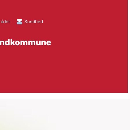
rådet
Sundhed
n landkommune