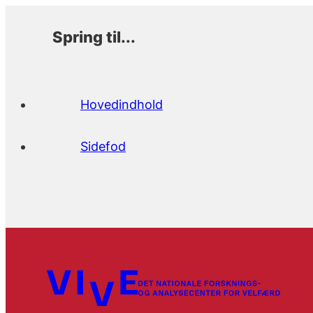
Spring til...
Hovedindhold
Sidefod