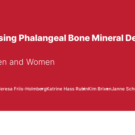
Using Phalangeal Bone Mineral D
Men and Women
eresa Friis-Holmberg
Katrine Hass Rubin
Kim Brixen
Janne Sch