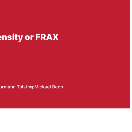
ensity or FRAX
urmann Tolstrup
Mickael Bech