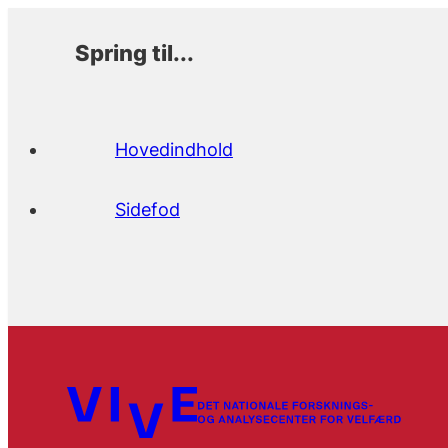
Spring til...
Hovedindhold
Sidefod