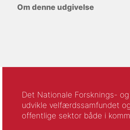
Om denne udgivelse
Det Nationale Forsknings- og A
udvikle velfærdssamfundet og ti
offentlige sektor både i komm