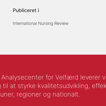
Publiceret i
International Nursing Review
nalysecenter for Velfærd leverer vid
l at styrke kvalitetsudvikling, effek
uner, regioner og nationalt.