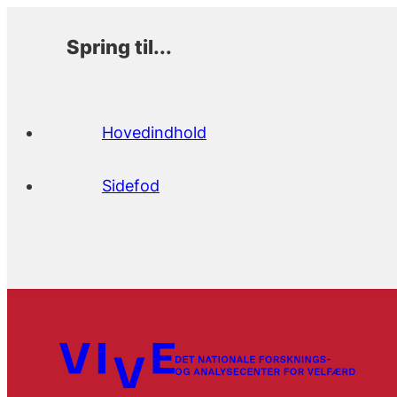
Spring til...
Hovedindhold
Sidefod