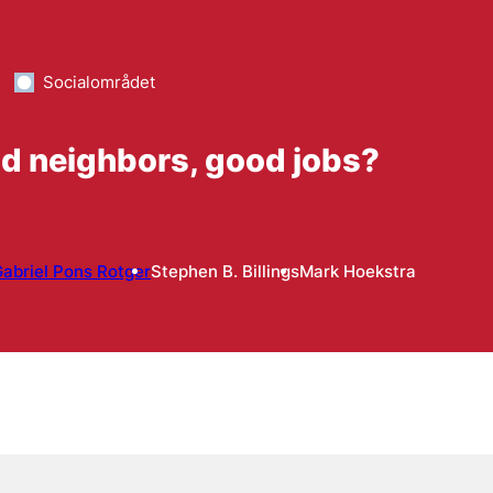
Socialområdet
d neighbors, good jobs?
abriel Pons Rotger
Stephen B. Billings
Mark Hoekstra