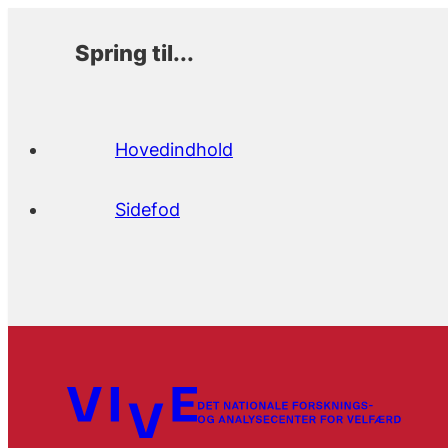
Spring til...
Hovedindhold
Sidefod