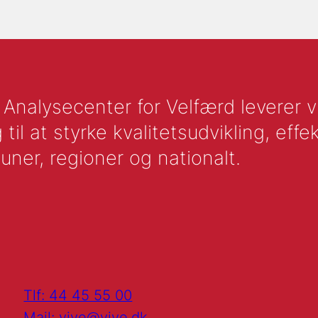
nalysecenter for Velfærd leverer vid
l at styrke kvalitetsudvikling, effek
uner, regioner og nationalt.
Tlf: 44 45 55 00
Mail: vive@vive.dk