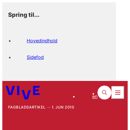
Spring til...
Hovedindhold
Sidefod
en
FAGBLADSARTIKEL
1. JUN 2010